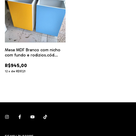
Mesa MDF Branco com nicho
com fundo e rodizios.cód
MLSS
R$945,00
12
x
de
R$97,21