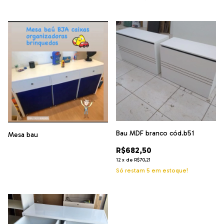
Bau MDF branco cód.b51
Mesa bau
R$682,50
12
x
de
R$70,21
Só restam
5
em estoque!