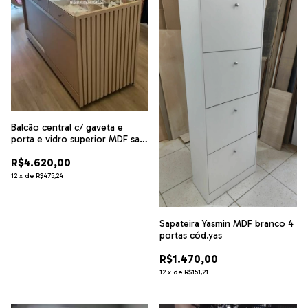
Balcão central c/ gaveta e
porta e vidro superior MDF sal
rosa cód.8439
R$4.620,00
12
x
de
R$475,24
Sapateira Yasmin MDF branco 4
portas cód.yas
R$1.470,00
12
x
de
R$151,21