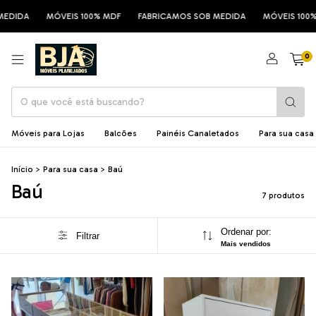
DIDA
MÓVEIS 100% MDF
FABRICAMOS SOB MEDIDA
MÓVEIS 100% M
0
Móveis para Lojas
Balcões
Painéis Canaletados
Para sua casa
Início
>
Para sua casa
>
Baú
Baú
7 produtos
Ordenar por:
Filtrar
Mais vendidos