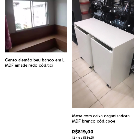
Canto alemão bau banco em L
MDF amadeirado cód.tici
Mesa com caixa organizadora
MDF branco cód.cpoe
R$819,00
12
x
de
R$84,25