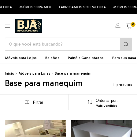
IDA
MÓVEIS 100% MDF
FABRICAMOS SOB MEDIDA
MÓVEIS 100% M
0
Móveis para Lojas
Balcões
Painéis Canaletados
Para sua casa
Início
>
Móveis para Lojas
>
Base para manequim
Base para manequim
11 produtos
Ordenar por:
Filtrar
Mais vendidos