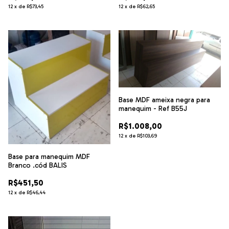
12
x
de
R$73,45
12
x
de
R$62,65
Base MDF ameixa negra para
manequim - Ref B55J
R$1.008,00
12
x
de
R$103,69
Base para manequim MDF
Branco .cód BALIS
R$451,50
12
x
de
R$46,44