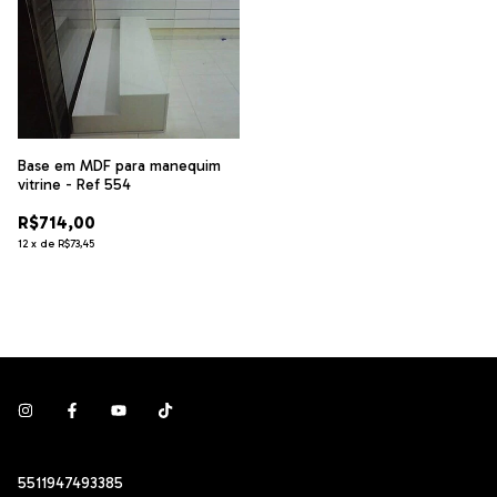
Base em MDF para manequim
vitrine - Ref 554
R$714,00
12
x
de
R$73,45
5511947493385