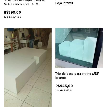
Base para manequim vitrine
Loja infantil
MDF Branco.cód BASM
R$399,00
12
x
de
R$41,04
Trio de base para vitrine MDF
branco
R$945,00
12
x
de
R$97,21