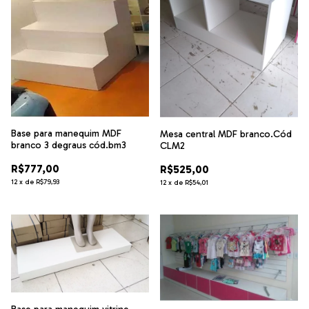
Base para manequim MDF
Mesa central MDF branco.Cód
branco 3 degraus cód.bm3
CLM2
R$777,00
R$525,00
12
x
de
R$79,93
12
x
de
R$54,01