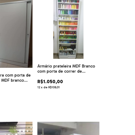
Armário prateleira MDF Branco
com porta de correr de
ira com porta de
vidro*.cód ESBT
ra MDF branco
R$1.050,00
12
x
de
R$108,01