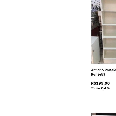
Armário Pratel
Ref 2453
R$399,00
12
x
de
R$41,04