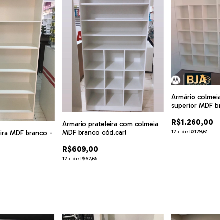
Armário colmeia
superior MDF 
AMR11
R$1.260,00
Armario prateleira com colmeia
MDF branco cód.carl
eira MDF branco -
12
x
de
R$129,61
R$609,00
12
x
de
R$62,65