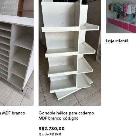
Loja infantil
na MDF branco
Gondola hélice para caderno
MDF branco cód.ghc
R$2.730,00
12
x
de
R$280,83