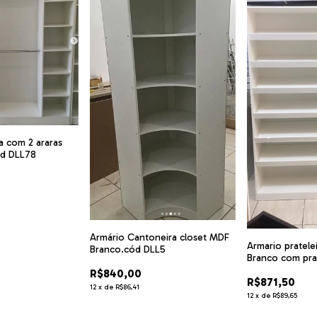
a com 2 araras
d DLL78
Armário Cantoneira closet MDF
Armario pratele
Branco.cód DLL5
Branco com prat
inclinadas .cód
R$840,00
R$871,50
12
x
de
R$86,41
12
x
de
R$89,65