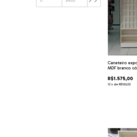
Caneteiro expo
MDF branco có
R$1.575,00
12
x
de
R$162,02