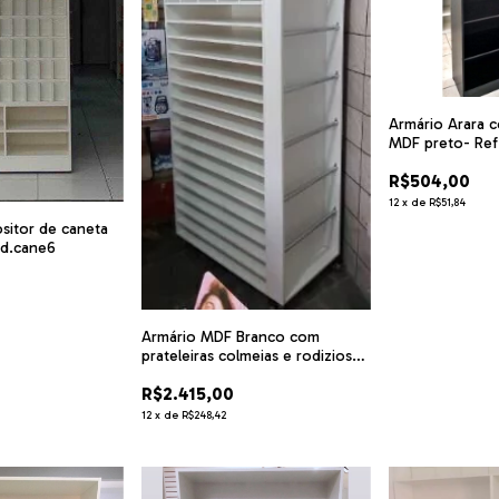
Armário Arara c
MDF preto- Ref
R$504,00
12
x
de
R$51,84
sitor de caneta
d.cane6
Armário MDF Branco com
prateleiras colmeias e rodizios
cartolina .cód KL14
R$2.415,00
12
x
de
R$248,42