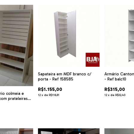
Sapateira em MDF branco c/
Armário Canton
porta - Ref 158585
- Ref balc10
R$1.155,00
R$315,00
io colmeia e
12
x
de
R$118,81
12
x
de
R$32,40
com prateleiras
Ref Exp87522