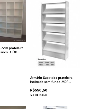
 com prateleira
branco .CÓD
Armário Sapateira prateleira
inclinada sem fundo MDF
branco. Ref 888
R$556,50
12
x
de
R$57,25