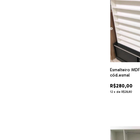
Esmalteiro MD
cód.esmal
R$280,00
12
x
de
R$28,80