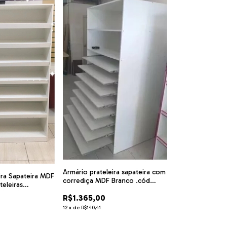
Armário prateleira sapateira com
ira Sapateira MDF
corrediça MDF Branco .cód
eleiras
AMR50
 SS02
R$1.365,00
12
x
de
R$140,41