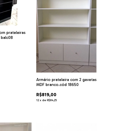
om prateleiras
 balc08
Armário prateleira com 2 gavetas
MDF branco.cód 18650
R$819,00
12
x
de
R$84,25