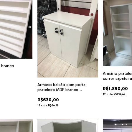
F branco
Armário pratele
correr sapatei
cód.hft
Armário balcão com porta
R$1.890,00
prateleira MDF branco
cód.amr85
12
x
de
R$194,42
R$630,00
12
x
de
R$64,81