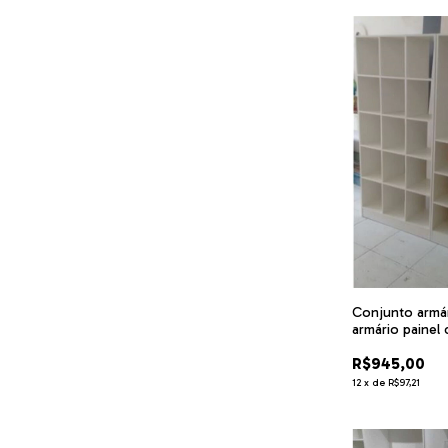
Conjunto armár
armário painel 
MDF branco - 
R$945,00
12
x
de
R$97,21