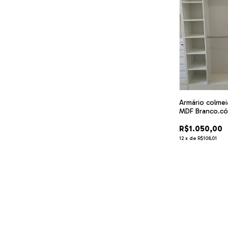
Armário colmei
MDF Branco.có
R$1.050,00
12
x
de
R$108,01