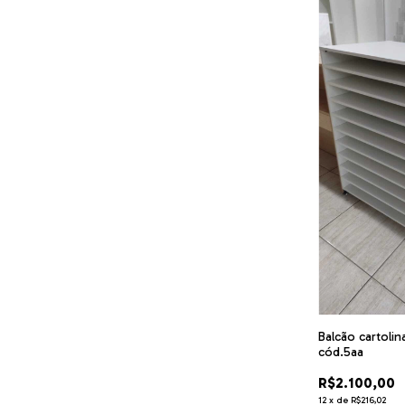
Balcão cartoli
cód.5aa
R$2.100,00
12
x
de
R$216,02