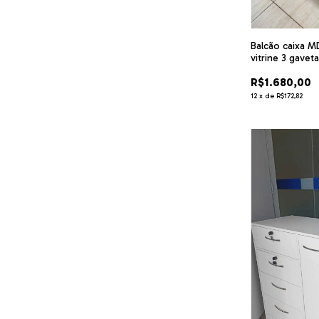
Balcão caixa M
vitrine 3 gavet
R$1.680,00
12
x
de
R$172,82