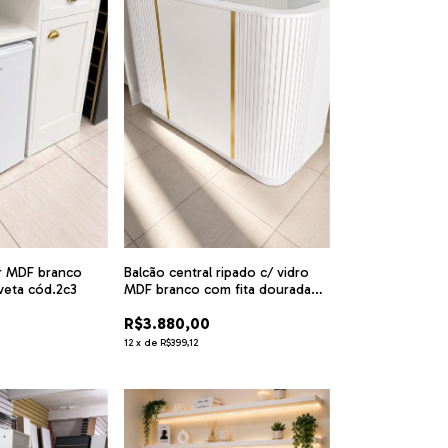
Balcão central ripado c/ vidro
r MDF branco
MDF branco com fita dourada
veta cód.2c3
cód. 8k8
R$3.880,00
12
x
de
R$399,12