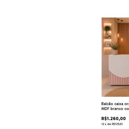
Balcão caixa o
MDF branco co
R$1.260,00
12
x
de
R$129,61