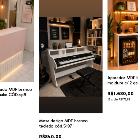
Aparador MDF b
moldura c/ 2 ga
cód.9046
ipado MDF branco
R$1.680,00
hake CÓD.rip9
12
x
de
R$172,82
Mesa design MDF branco
teclado cód.5197
R$840,00