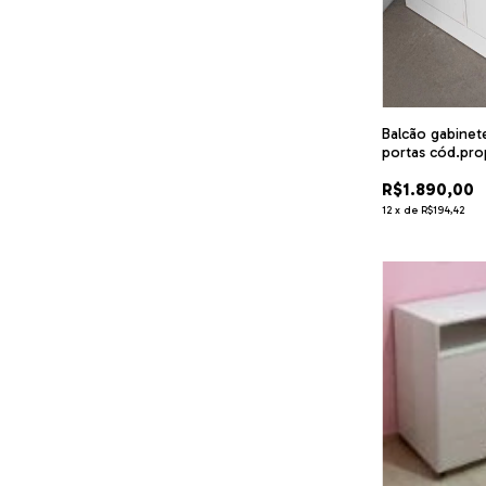
Balcão gabinet
portas cód.pro
R$1.890,00
12
x
de
R$194,42