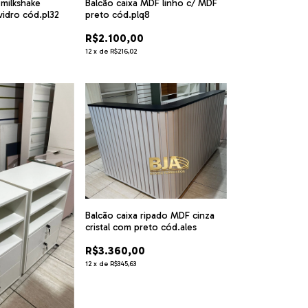
milkshake
Balcão caixa MDF linho c/ MDF
vidro cód.pl32
preto cód.plq8
R$2.100,00
12
x
de
R$216,02
Balcão caixa ripado MDF cinza
cristal com preto cód.ales
R$3.360,00
12
x
de
R$345,63