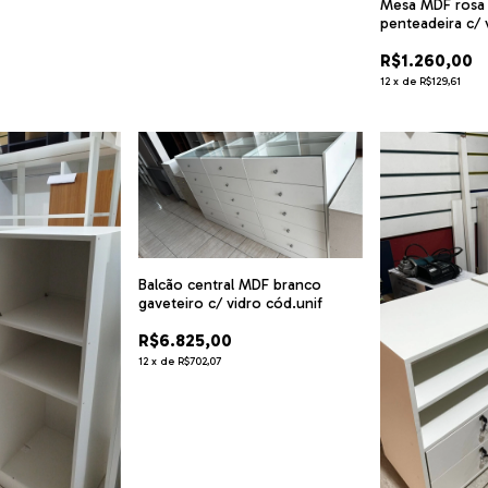
Mesa MDF rosa 
penteadeira c/ 
R$1.260,00
12
x
de
R$129,61
Balcão central MDF branco
gaveteiro c/ vidro cód.unif
R$6.825,00
12
x
de
R$702,07