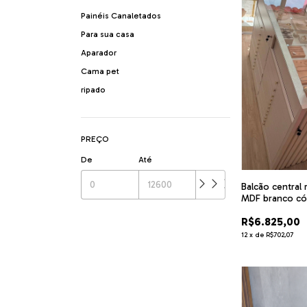
Painéis Canaletados
Para sua casa
Aparador
Cama pet
ripado
PREÇO
De
Até
Balcão central 
MDF branco cód
R$6.825,00
12
x
de
R$702,07