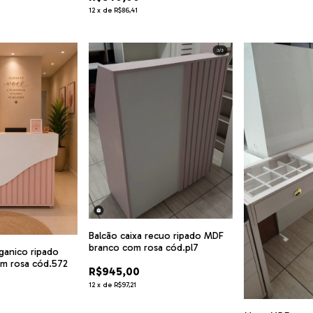
12
x
de
R$86,41
Balcão caixa recuo ripado MDF
branco com rosa cód.pl7
rganico ripado
m rosa cód.572
R$945,00
12
x
de
R$97,21