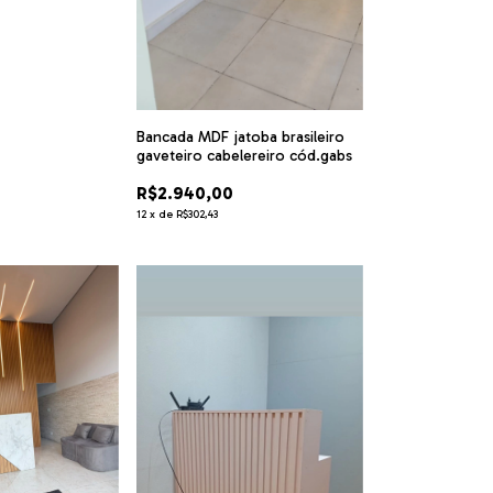
Bancada MDF jatoba brasileiro
gaveteiro cabelereiro cód.gabs
R$2.940,00
12
x
de
R$302,43