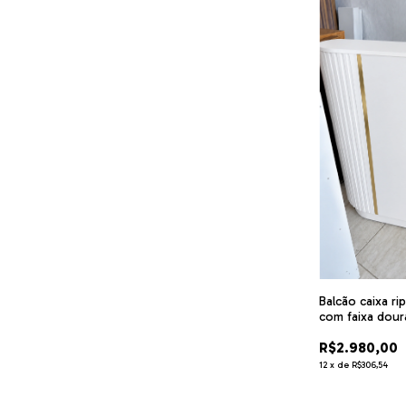
Balcão caixa r
com faixa dour
cód.5s5
R$2.980,00
12
x
de
R$306,54