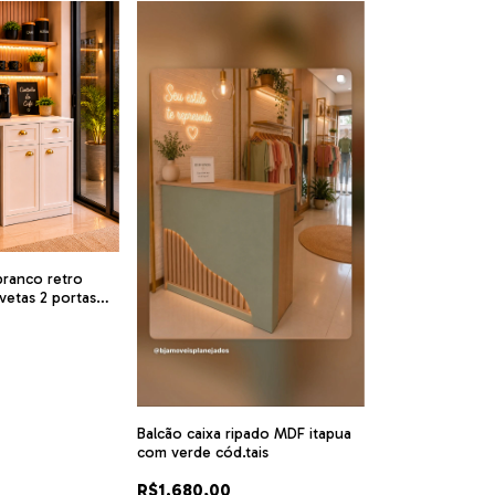
ranco retro
vetas 2 portas
Balcão caixa ripado MDF itapua
com verde cód.tais
R$1.680,00