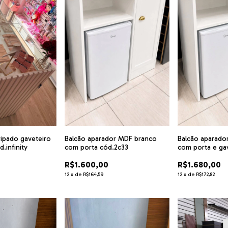
ripado gaveteiro
Balcão aparador MDF branco
Balcão aparado
.infinity
com porta cód.2c33
com porta e ga
R$1.600,00
R$1.680,00
12
x
de
R$164,59
12
x
de
R$172,82