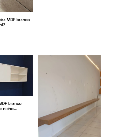
ira MDF branco
ol2
 MDF branco
e nicho