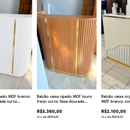
ipado MDF branco
Balcão caixa ripado MDF louro
Balcão caixa or
ada curvo
freijo curvo faixa dourada
MDF branco com 
cód.nanny
faixa dourado 
R$3.360,00
R$2.100,00
12
x
de
R$345,63
12
x
de
R$216,02