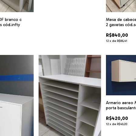
DF branco c
Mesa de cabece
as cód.infty
2 gavetas cód.s
R$840,00
12
x
de
R$86,41
Armario aereo
porta basculant
cód.gabs1
R$420,00
12
x
de
R$43,20