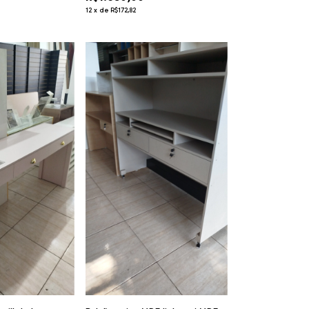
12
x
de
R$172,82