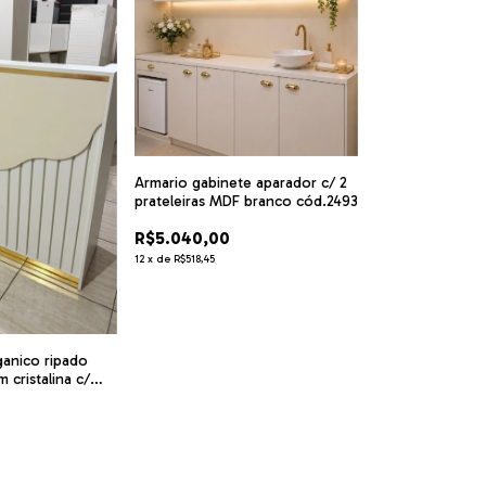
Armario gabinete aparador c/ 2
prateleiras MDF branco cód.2493
R$5.040,00
12
x
de
R$518,45
ganico ripado
cristalina c/
cód.marluh