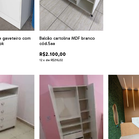
e gaveteiro com
Balcão cartolina MDF branco
pk
cód.5aa
R$2.100,00
12
x
de
R$216,02