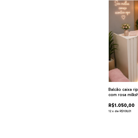
Balcão caixa r
com rosa milks
R$1.050,00
12
x
de
R$108,01