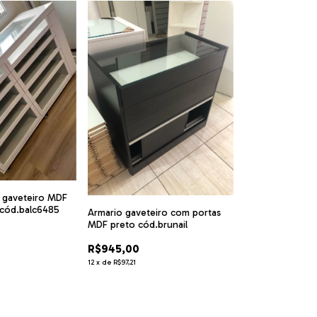
 gaveteiro MDF
 cód.balc6485
Armario gaveteiro com portas
MDF preto cód.brunail
R$945,00
12
x
de
R$97,21