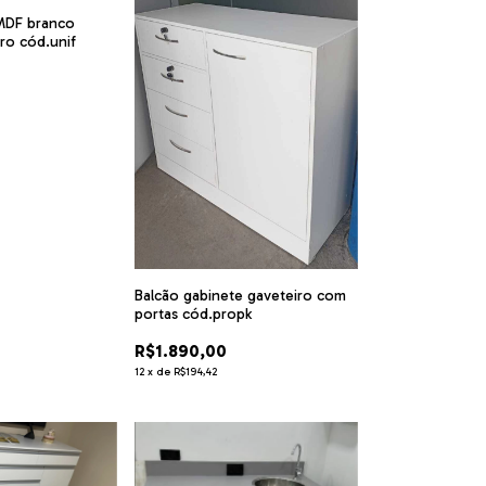
 MDF branco
dro cód.unif
Balcão gabinete gaveteiro com
portas cód.propk
R$1.890,00
12
x
de
R$194,42