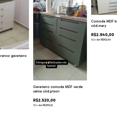
Comoda MDF br
cód.mary
R$2.940,00
12
x
de
R$302,43
anco gaveteiro
Gaveteiro comoda MDF verde
salvia cód.ptson
R$2.520,00
12
x
de
R$259,22