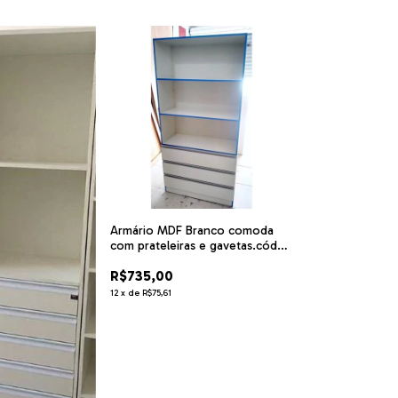
Armário MDF Branco comoda
com prateleiras e gavetas.cód
RTP1
R$735,00
12
x
de
R$75,61