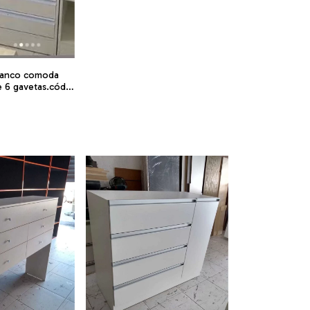
ranco comoda
e 6 gavetas.cód