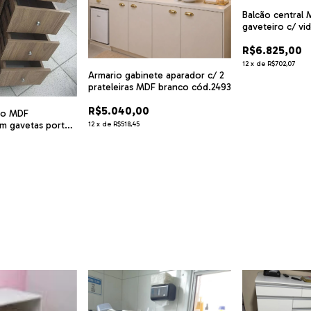
Balcão central
gaveteiro c/ vi
R$6.825,00
12
x
de
R$702,07
Armario gabinete aparador c/ 2
prateleiras MDF branco cód.2493
R$5.040,00
io MDF
m gavetas porta
12
x
de
R$518,45
ód CMM2