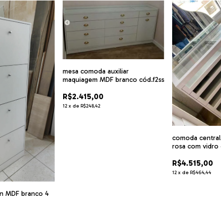
mesa comoda auxiliar
maquiagem MDF branco cód.f2ss
R$2.415,00
12
x
de
R$248,42
comoda central
rosa com vidro
R$4.515,00
12
x
de
R$464,44
in MDF branco 4