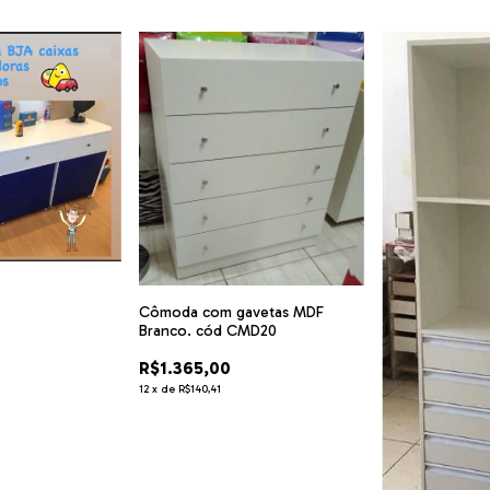
Cômoda com gavetas MDF
Branco. cód CMD20
R$1.365,00
12
x
de
R$140,41