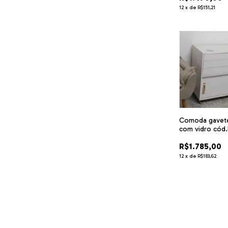
12
x
de
R$151,21
Comoda gavete
com vidro cód.
R$1.785,00
12
x
de
R$183,62