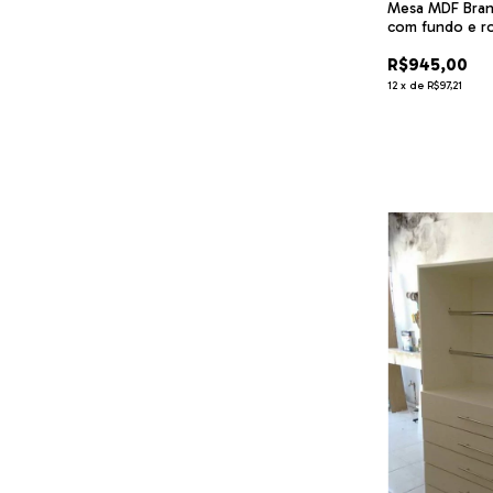
Mesa MDF Bran
com fundo e r
R$945,00
12
x
de
R$97,21