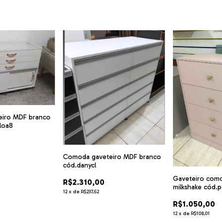
iro MDF branco
loa8
Comoda gaveteiro MDF branco
cód.danycl
Gaveteiro com
R$2.310,00
milkshake cód.
12
x
de
R$237,62
R$1.050,00
12
x
de
R$108,01