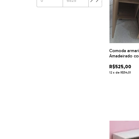
Comoda armar
Amadeirado co
e rodízios .c
R$525,00
12
x
de
R$54,01