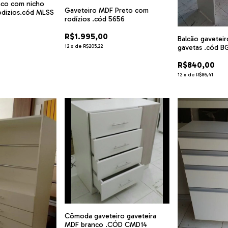
co com nicho
Gaveteiro MDF Preto com
odizios.cód MLSS
rodízios .cód 5656
R$1.995,00
Balcão gavetei
gavetas .cód 
12
x
de
R$205,22
R$840,00
12
x
de
R$86,41
Cômoda gaveteiro gaveteira
MDF branco .CÓD CMD14