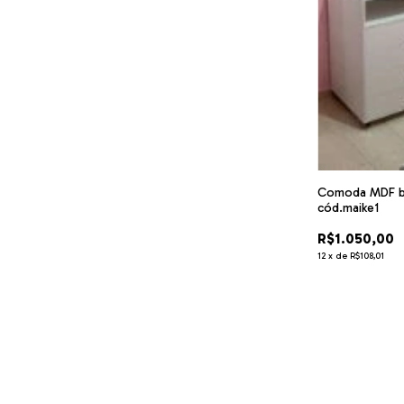
Comoda MDF br
cód.maike1
R$1.050,00
12
x
de
R$108,01