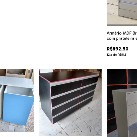
Armário MDF B
com prateleira 
BPT88
R$892,50
12
x
de
R$91,81