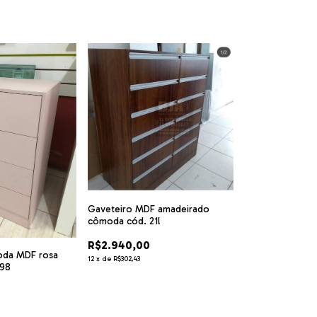
Gaveteiro MDF amadeirado
cômoda cód. 21l
R$2.940,00
oda MDF rosa
12
x
de
R$302,43
p98