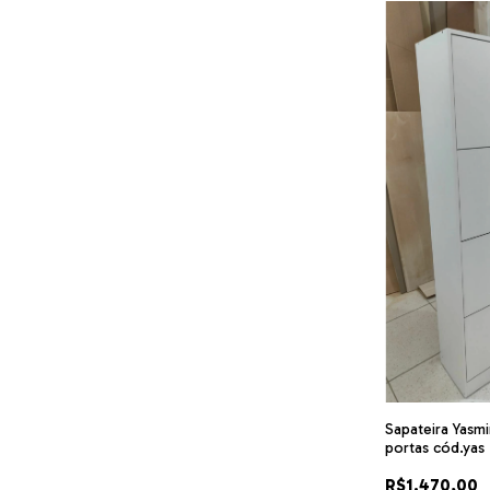
Sapateira Yasm
portas cód.yas
R$1.470,00