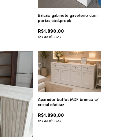
Balcão gabinete gaveteiro com
portas cód.propk
R$1.890,00
12
x
de
R$194,42
Aparador buffet MDF branco c/
cristal cód.taz
R$1.890,00
12
x
de
R$194,42