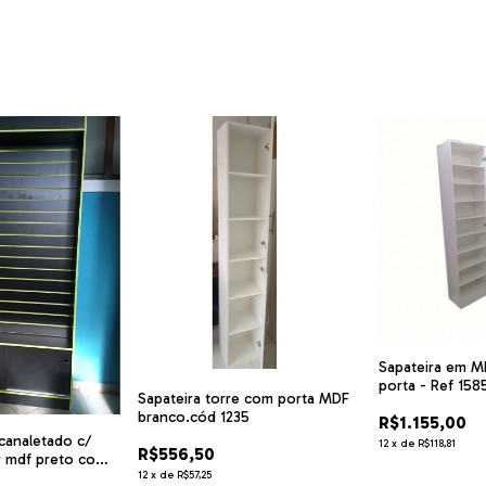
Sapateira em M
porta - Ref 158
Sapateira torre com porta MDF
branco.cód 1235
R$1.155,00
 canaletado c/
12
x
de
R$118,81
R$556,50
r mdf preto com
12
x
de
R$57,25
cód AMVRD