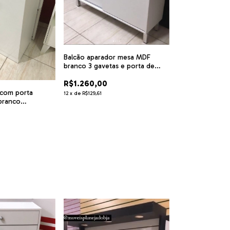
Balcão aparador mesa MDF
branco 3 gavetas e porta de
correr cód.lmc
R$1.260,00
 com porta
12
x
de
R$129,61
 branco