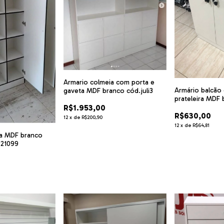
Armario colmeia com porta e
Armário balcão
gaveta MDF branco cód.juli3
prateleira MDF
R$1.953,00
cód.amr85
R$630,00
12
x
de
R$200,90
12
x
de
R$64,81
ia MDF branco
 21099