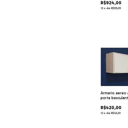
R$924,00
12
x
de
R$95,05
Armario aereo
porta basculan
cód.gabs1
R$420,00
12
x
de
R$43,20