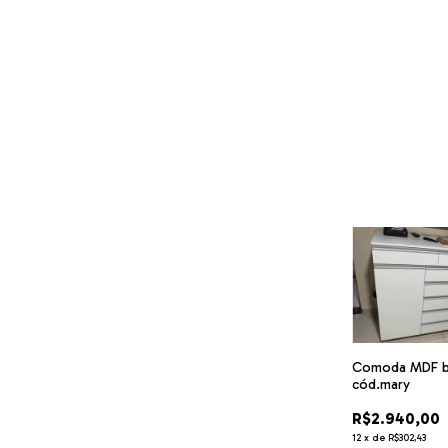
Comoda MDF br
cód.mary
R$2.940,00
12
x
de
R$302,43