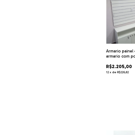
Armario painel
armario com p
cód.nat6
R$2.205,00
12
x
de
R$226,82