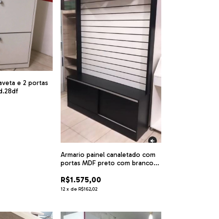
aveta e 2 portas
d.28df
Armario painel canaletado com
portas MDF preto com branco
cód.btab
R$1.575,00
12
x
de
R$162,02