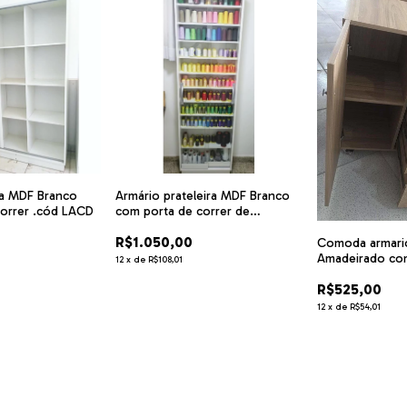
ia MDF Branco
Armário prateleira MDF Branco
correr .cód LACD
com porta de correr de
vidro*.cód ESBT
R$1.050,00
Comoda armar
Amadeirado com
12
x
de
R$108,01
e rodízios .có
R$525,00
12
x
de
R$54,01