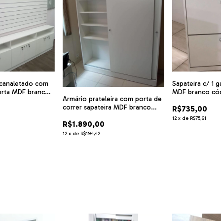
 canaletado com
Sapateira c/ 1 g
orta MDF branco
MDF branco có
Armário prateleira com porta de
correr sapateira MDF branco
R$735,00
cód.hft
12
x
de
R$75,61
R$1.890,00
12
x
de
R$194,42