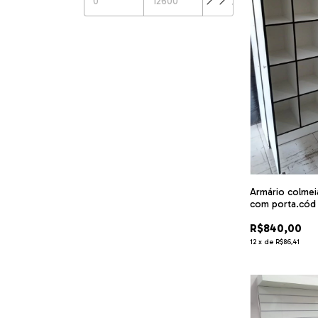
Armário colme
com porta.cód
R$840,00
12
x
de
R$86,41