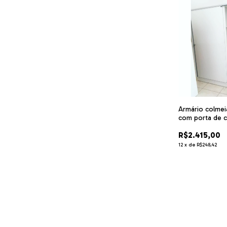
Armário colme
com porta de 
R$2.415,00
12
x
de
R$248,42