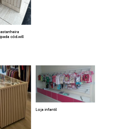
astanheira
ipada cód.will
Loja infantil