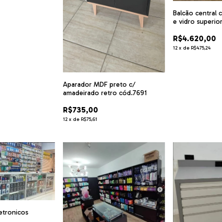
Balcão central 
e vidro superio
cód.8439
R$4.620,00
12
x
de
R$475,24
Aparador MDF preto c/
amadeirado retro cód.7691
R$735,00
12
x
de
R$75,61
letronicos