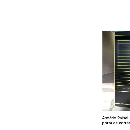
Armário Painel
porta de corre
filete verde.