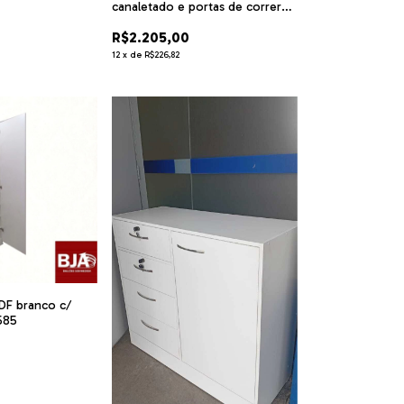
canaletado e portas de correr
MDF Branco filete rosa.cód
R$2.205,00
JAN11
12
x
de
R$226,82
DF branco c/
585