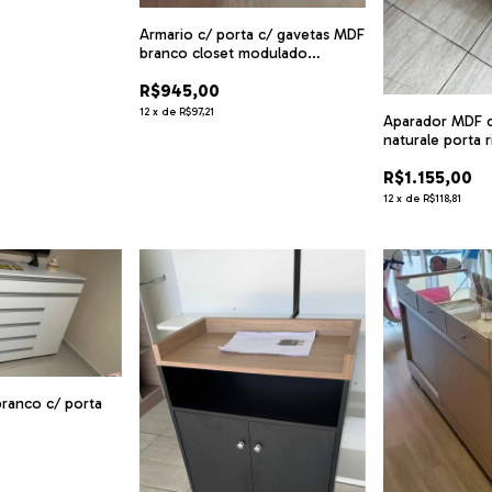
Armario c/ porta c/ gavetas MDF
branco closet modulado
cód.maike
R$945,00
12
x
de
R$97,21
Aparador MDF c
naturale porta r
R$1.155,00
12
x
de
R$118,81
anco c/ porta