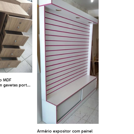
io MDF
 gavetas porta
d CMM2
Armário expositor com painel