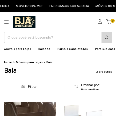
EDIDA
MÓVEIS 100% MDF
FABRICAMOS SOB MEDIDA
MÓVEIS 100% 
0
Móveis para Lojas
Balcões
Painéis Canaletados
Para sua casa
Início
>
Móveis para Lojas
>
Baia
Baia
2 produtos
Ordenar por:
Filtrar
Mais vendidos