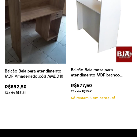
Balcão Baia mesa para
Balcão Baia para atendimento
atendimento MDF branco
MDF Amadeirado.cód AMDD10
cód.v1v2
R$577,50
R$892,50
12
x
de
R$59,41
12
x
de
R$91,81
Só restam
5
em estoque!